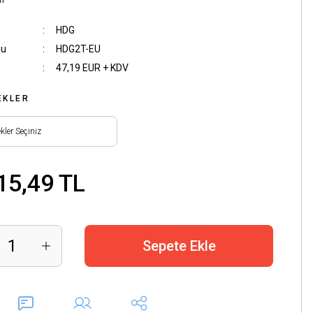
m
HDG
du
HDG2T-EU
47,19 EUR + KDV
EKLER
15,49 TL
Sepete Ekle