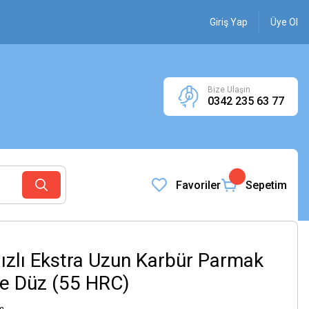
Giriş Yap
Üye Ol
Bize Ulaşın
0342 235 63 77
Favoriler
Sepetim
ızlı Ekstra Uzun Karbür Parmak
e Düz (55 HRC)