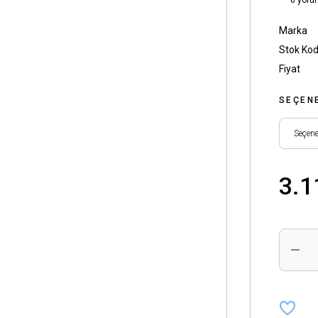
0 yoru
Marka
Stok Ko
Fiyat
SEÇEN
3.1