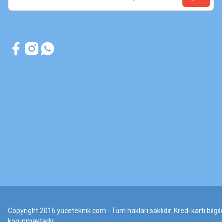
Copyright 2016 yuceteknik.com - Tüm hakları saklıdır. Kredi kartı bilgile
korunmaktadır.