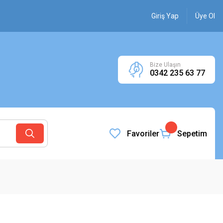
Giriş Yap
Üye Ol
Bize Ulaşın
0342 235 63 77
Favoriler
Sepetim