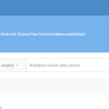
ri
İndirimli Ürünler
Yeni Ürünler
Hakkımızda
İletişim
er