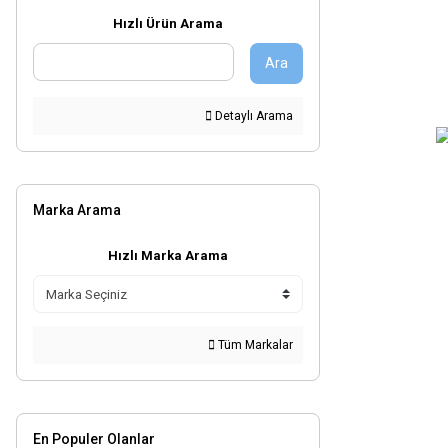
BT40.32 (2)
Hızlı Ürün Arama
BT40.40 (2)
Ara
BT50.16 (2)
BT50.32 (2)
Detaylı Arama
BT50.32-160 (2)
BT50.40 (2)
BT50.40-160 (2)
Marka Arama
BT30.12 (1)
BT30.14 (1)
Hızlı Marka Arama
BT30.16-100 (1)
BT30.18 (1)
BT30.18-100 (1)
Tüm Markalar
BT30.20 (1)
BT30.20-100 (1)
BT30.22 (1)
En Populer Olanlar