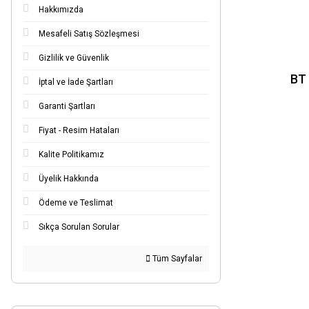
BT40-BT18 (1)
Hakkımızda
BT40.06 (1)
Mesafeli Satış Sözleşmesi
BT40.06-100 (1)
Gizlilik ve Güvenlik
BT40.08 (1)
BT 
İptal ve İade Şartları
BT40.08-100 (1)
Garanti Şartları
BT40.10 (1)
Fiyat - Resim Hataları
BT40.10-100 (1)
BT40.12 (1)
Kalite Politikamız
BT40.12-100 (1)
Üyelik Hakkında
BT40.14 (1)
Ödeme ve Teslimat
BT40.14-100 (1)
Sıkça Sorulan Sorular
BT40.16-160 (1)
BT40.16-35 (1)
Tüm Sayfalar
BT40.18 (1)
BT40.18-100 (1)