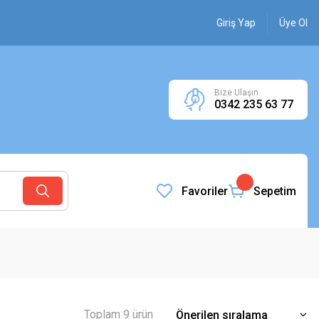
Giriş Yap
Üye Ol
Bize Ulaşın
0342 235 63 77
Favoriler
Sepetim
Toplam 9 ürün