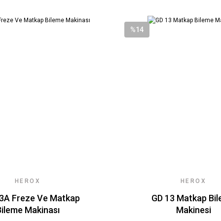
%14
HEROX
HEROX
3A Freze Ve Matkap
GD 13 Matkap Bi
Bileme Makinası
Makinesi