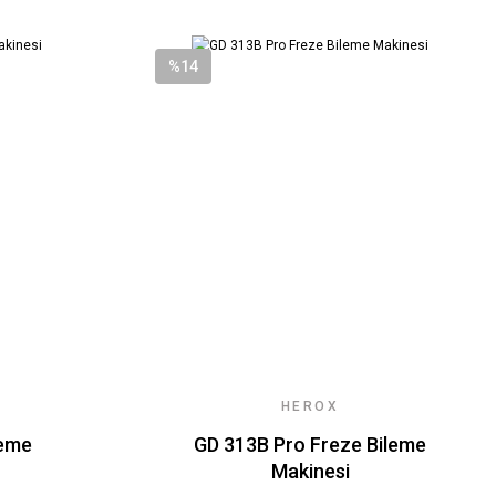
%14
HEROX
leme
GD 313B Pro Freze Bileme
Makinesi