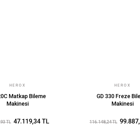
HEROX
HEROX
20C Matkap Bileme
GD 330 Freze Bi
Makinesi
Makinesi
47.119,34 TL
99.887
,93 TL
116.148,24 TL