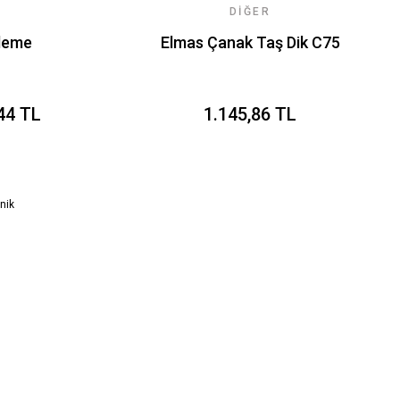
DIĞER
ileme
Elmas Çanak Taş Dik C75
44 TL
1.145,86 TL