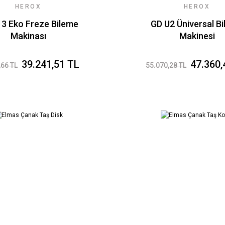
HEROX
HEROX
3 Eko Freze Bileme
GD U2 Üniversal B
Makinası
Makinesi
39.241,51 TL
47.360,
,66 TL
55.070,28 TL