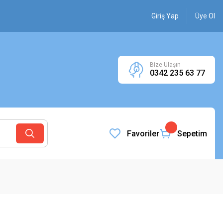
Giriş Yap
Üye Ol
Bize Ulaşın
0342 235 63 77
Favoriler
Sepetim