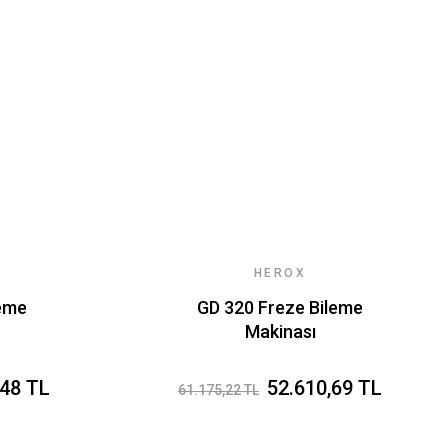
HEROX
leme
GD 320 Freze Bileme
Makinası
,48 TL
52.610,69 TL
61.175,22 TL