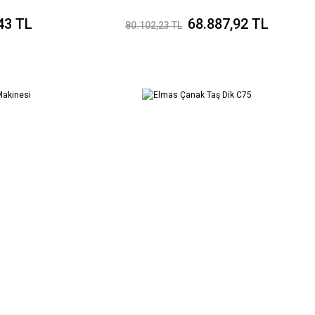
43 TL
68.887,92 TL
80.102,23 TL