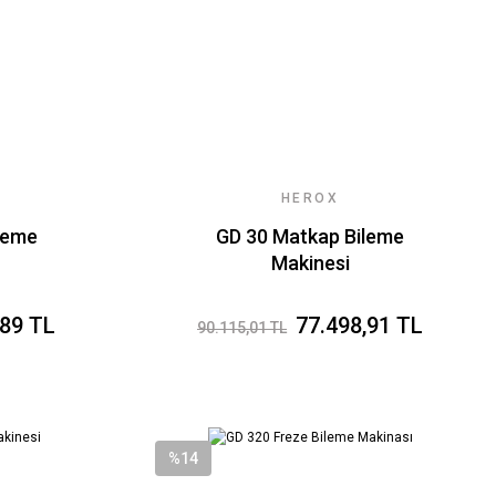
HEROX
leme
GD 30 Matkap Bileme
Makinesi
,89 TL
77.498,91 TL
90.115,01 TL
%14