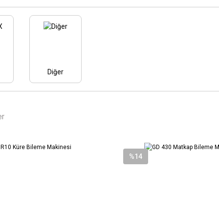
Diğer
er
%14