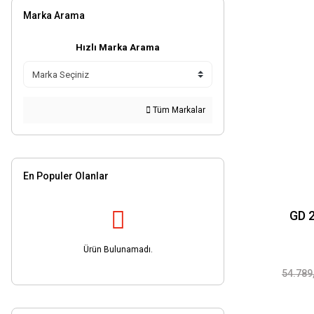
75x3x5x20mm (1)
Marka Arama
75x3x6x20mm (1)
75x4x10x20mm (1)
Hızlı Marka Arama
75x5x10x20mm (1)
Tüm Markalar
En Populer Olanlar
GD 
Ürün Bulunamadı.
54.789