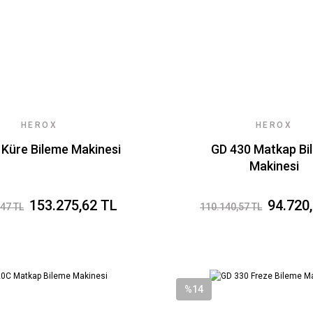
HEROX
HEROX
Küre Bileme Makinesi
GD 430 Matkap Bi
Makinesi
153.275,62 TL
94.720
47 TL
110.140,57 TL
%14