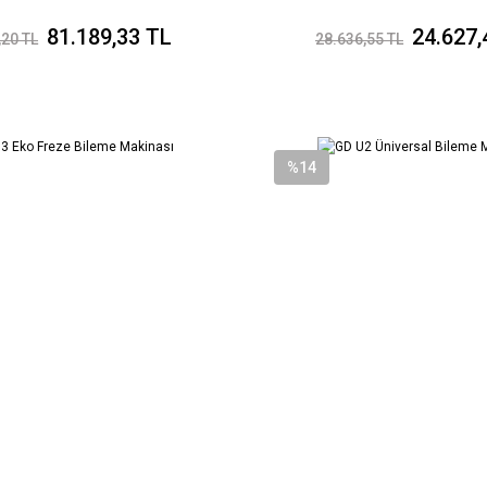
81.189,33 TL
24.627,
,20 TL
28.636,55 TL
%14