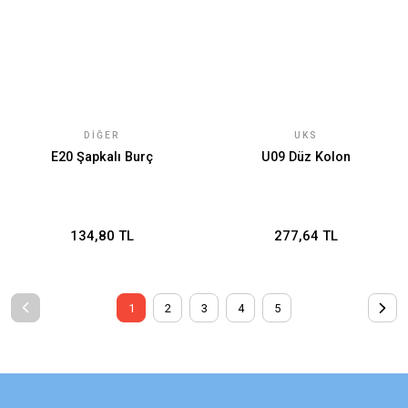
DIĞER
UKS
E20 Şapkalı Burç
U09 Düz Kolon
134,80 TL
277,64 TL
1
2
3
4
5