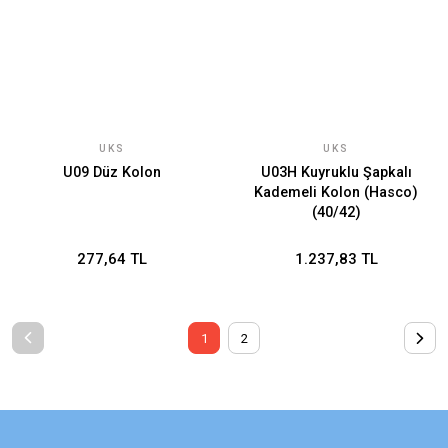
UKS
UKS
U09 Düz Kolon
U03H Kuyruklu Şapkalı
Kademeli Kolon (Hasco)
(40/42)
277,64 TL
1.237,83 TL
1
2