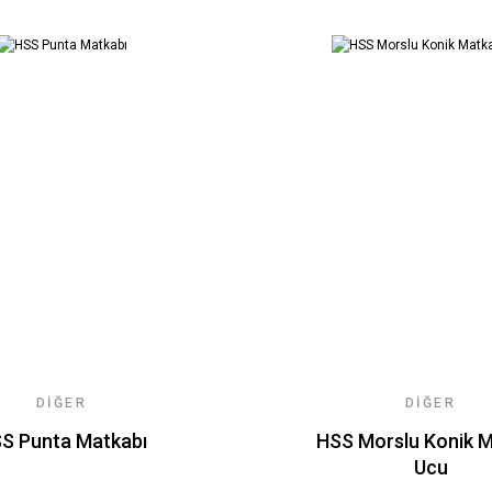
DIĞER
DIĞER
S Punta Matkabı
HSS Morslu Konik 
Ucu