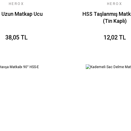
HEROX
HEROX
 Uzun Matkap Ucu
HSS Taşlanmış Matk
(Tin Kaplı)
38,05 TL
12,02 TL