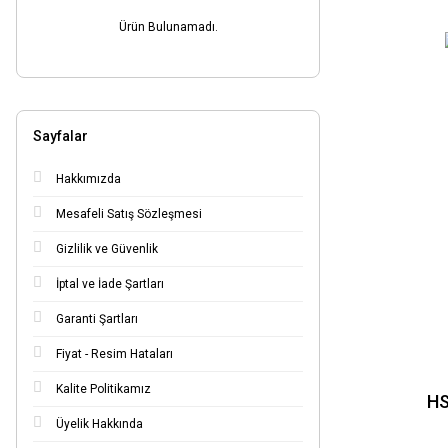
25.5mm (4)
Ürün Bulunamadı.
3.0mm (4)
3.15mm (4)
3.5mm (4)
Sayfalar
30mm (4)
31.5mm (4)
Hakkımızda
35.0mm (4)
Mesafeli Satış Sözleşmesi
4.5mm (4)
Gizlilik ve Güvenlik
40.0mm (4)
İptal ve İade Şartları
5.5mm (4)
Garanti Şartları
50.0mm (4)
Fiyat - Resim Hataları
6.0mm (4)
6.5mm (4)
Kalite Politikamız
HS
7.0mm (4)
Üyelik Hakkında
7.5mm (4)