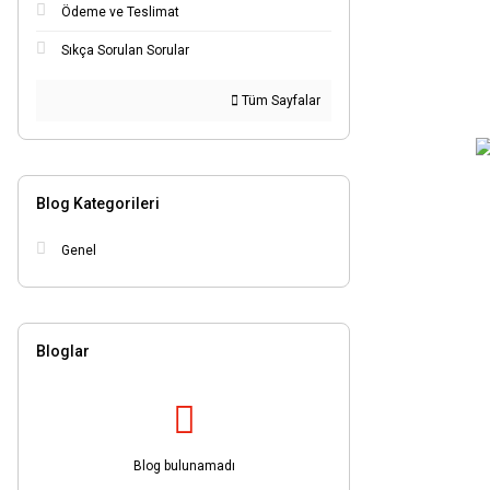
Ödeme ve Teslimat
8.3mm (4)
Sıkça Sorulan Sorular
8.5mm (4)
9.0mm (4)
Tüm Sayfalar
9.5mm (4)
1.6mm (3)
16mm (3)
Blog Kategorileri
3.2mm (3)
Genel
4.2mm (3)
5.2mm (3)
0.8mm (2)
Bloglar
0.9mm (2)
10.2mm (2)
25.0mm (2)
5.8mm (2)
Blog bulunamadı