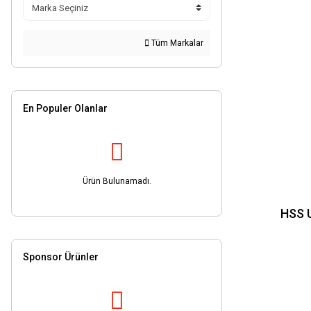
6.3mm (5)
1.0mm (4)
Tüm Markalar
1.5mm (4)
10.4mm (4)
10.5mm (4)
En Populer Olanlar
11.0mm (4)
11.5mm (4)
12.0mm (4)
Ürün Bulunamadı.
12.4mm (4)
12.5mm (4)
HSS 
13.0mm (4)
13.5mm (4)
Sponsor Ürünler
14.0mm (4)
14.5mm (4)
20.5mm (4)