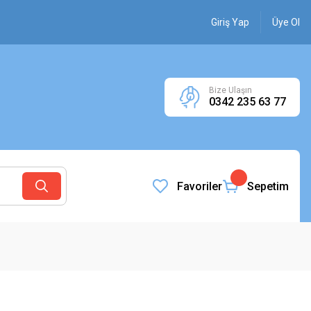
Giriş Yap
Üye Ol
Bize Ulaşın
0342 235 63 77
Favoriler
Sepetim