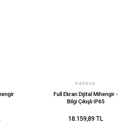
DASQUA
ihengir
Full Ekran Dijital Mihengir -
Bilgi Çıkışlı IP65
L
18.159,89 TL