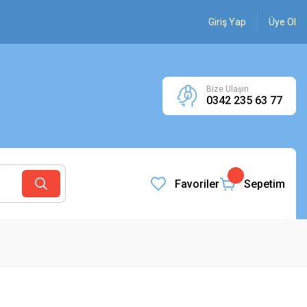
Giriş Yap
Üye Ol
Bize Ulaşın
0342 235 63 77
Favoriler
Sepetim