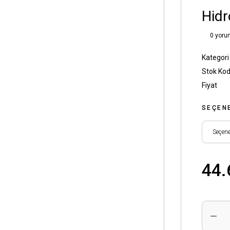
Hidr
0 yoru
Kategori
Stok Ko
Fiyat
SEÇEN
44.