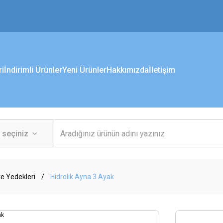
ri
İndirimli Ürünler
Yeni Ürünler
Hakkımızda
İletişim
e Yedekleri
Hidrolik Ayna 3 Ayak