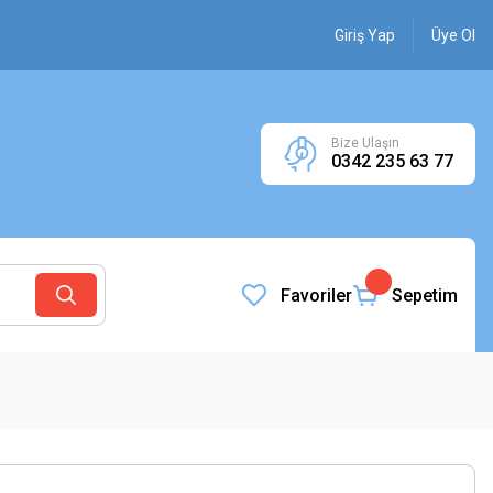
Giriş Yap
Üye Ol
Bize Ulaşın
0342 235 63 77
Favoriler
Sepetim