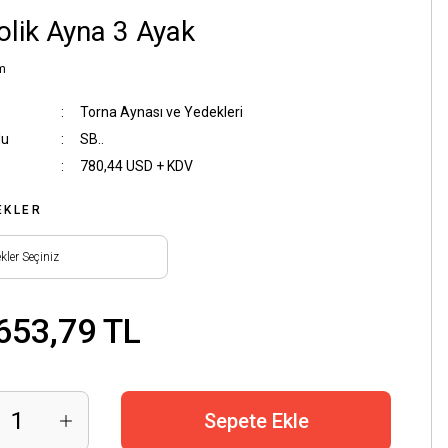
olik Ayna 3 Ayak
m
Torna Aynası ve Yedekleri
du
SB..
780,44 USD + KDV
EKLER
653,79 TL
Sepete Ekle