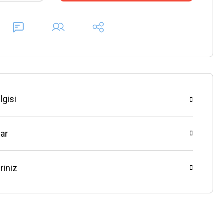
lgisi
ar
riniz