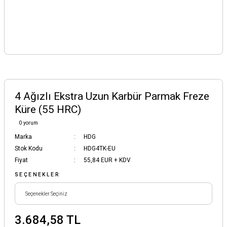
4 Ağızlı Ekstra Uzun Karbür Parmak Freze
Küre (55 HRC)
0 yorum
Marka
HDG
Stok Kodu
HDG4TK-EU
Fiyat
55,84 EUR + KDV
SEÇENEKLER
3.684,58 TL