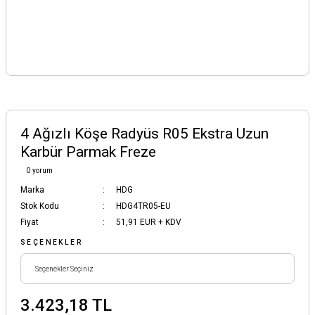
4 Ağızlı Köşe Radyüs R05 Ekstra Uzun
Karbür Parmak Freze
0 yorum
Marka
HDG
Stok Kodu
HDG4TR05-EU
Fiyat
51,91 EUR + KDV
SEÇENEKLER
3.423,18 TL