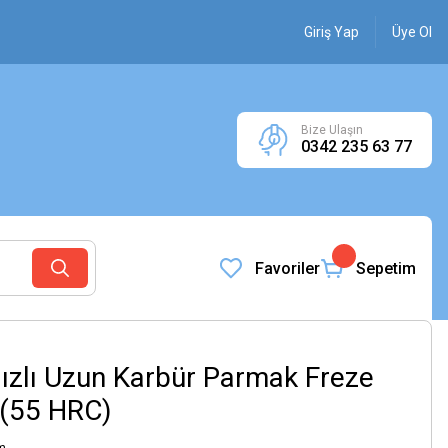
Giriş Yap
Üye Ol
Bize Ulaşın
0342 235 63 77
Favoriler
Sepetim
ızlı Uzun Karbür Parmak Freze
 (55 HRC)