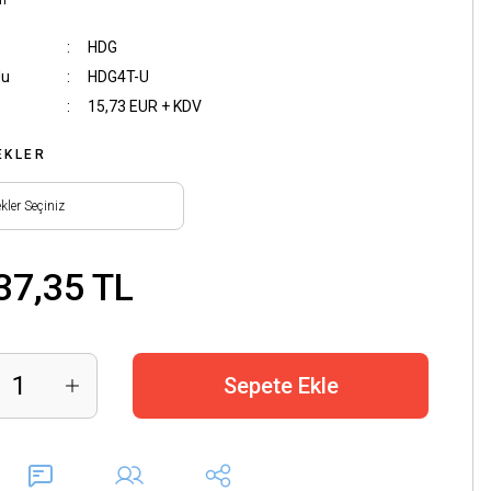
m
HDG
du
HDG4T-U
15,73 EUR + KDV
EKLER
37,35 TL
Sepete Ekle