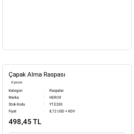
Çapak Alma Raspası
0 yorum
Kategori
Raspalar
Marka
HEROX
Stok Kodu
YT.E200
Fiyat
8,72 USD + KDV
498,45 TL