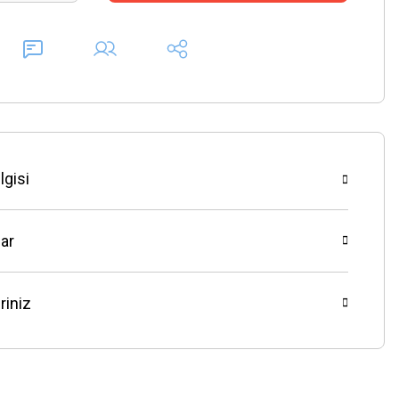
lgisi
ar
riniz