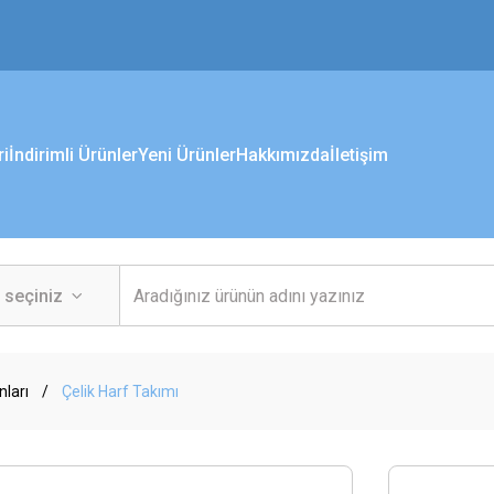
ri
İndirimli Ürünler
Yeni Ürünler
Hakkımızda
İletişim
ları
Çelik Harf Takımı