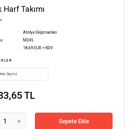
k Harf Takımı
m
Atölye Ekipmanları
du
M245.
18,69 EUR + KDV
EKLER
33,65 TL
Sepete Ekle