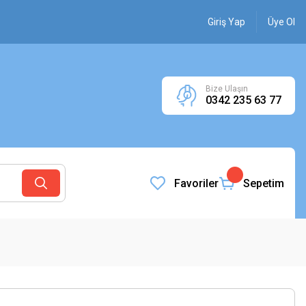
Giriş Yap
Üye Ol
Bize Ulaşın
0342 235 63 77
Favoriler
Sepetim