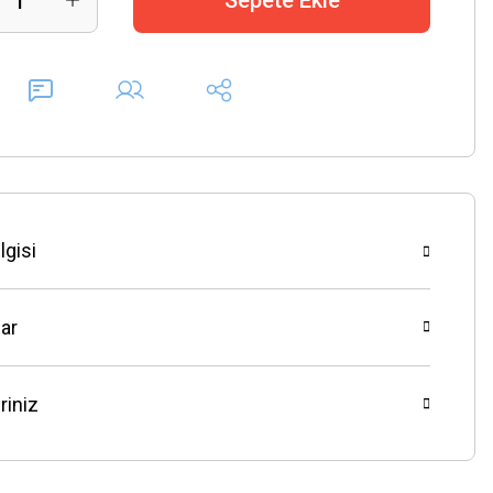
Sepete Ekle
lgisi
ar
riniz