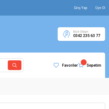
Giriş Yap
Üye Ol
Bize Ulaşın
0342 235 63 77
Favoriler
Sepetim