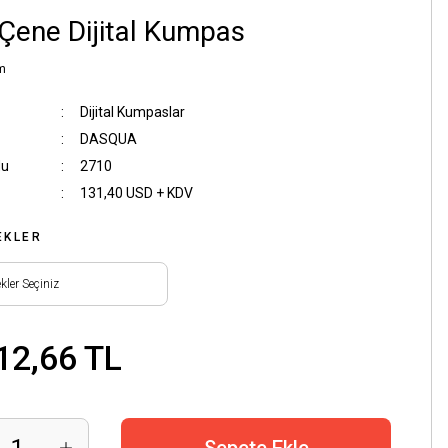
 Çene Dijital Kumpas
m
Dijital Kumpaslar
DASQUA
du
2710
131,40 USD + KDV
EKLER
12,66 TL