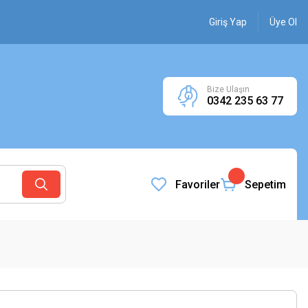
Giriş Yap
Üye Ol
Bize Ulaşın
0342 235 63 77
Favoriler
Sepetim