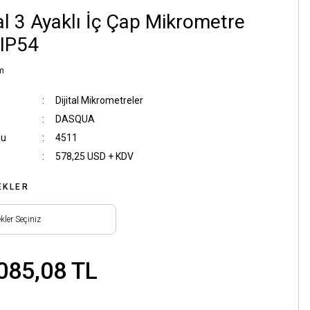
tal 3 Ayaklı İç Çap Mikrometre
 IP54
m
Dijital Mikrometreler
DASQUA
du
4511
578,25 USD + KDV
EKLER
085,08 TL