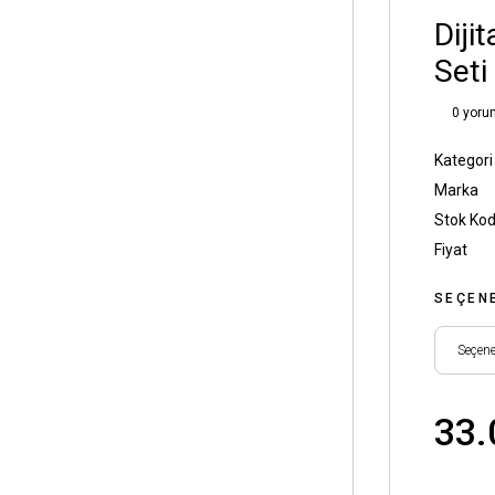
Diji
Seti
0 yoru
Kategori
Marka
Stok Ko
Fiyat
SEÇEN
33.