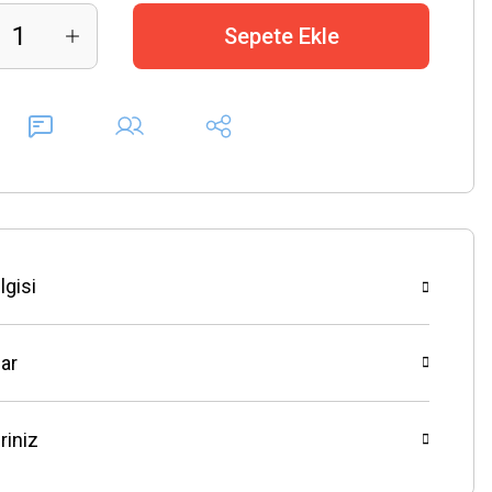
Sepete Ekle
lgisi
ar
riniz