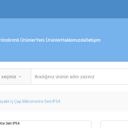
ri
İndirimli Ürünler
Yeni Ürünler
Hakkımızda
İletişim
3 Ayaklı İç Çap Mikrometre Seti IP54