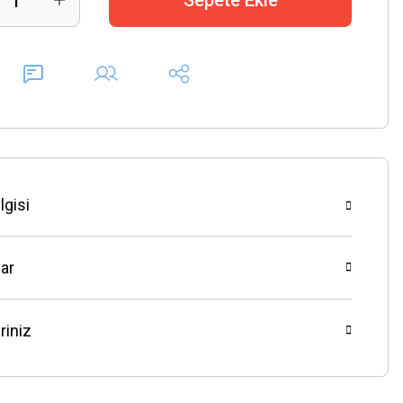
Sepete Ekle
lgisi
ar
riniz