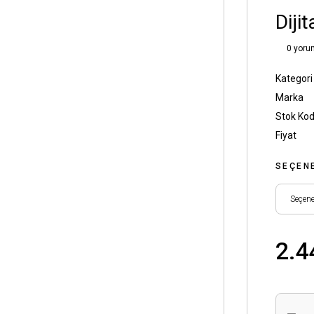
Diji
0 yoru
Kategori
Marka
Stok Ko
Fiyat
SEÇEN
2.4