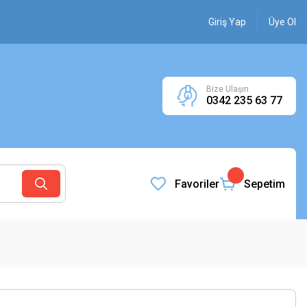
Giriş Yap
Üye Ol
Bize Ulaşın
0342 235 63 77
Favoriler
Sepetim