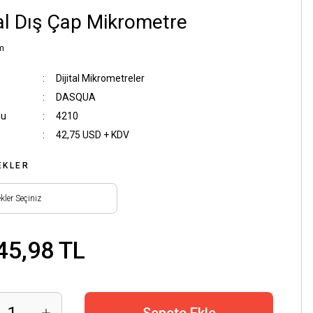
tal Dış Çap Mikrometre
m
Dijital Mikrometreler
DASQUA
du
4210
42,75 USD + KDV
EKLER
45,98 TL