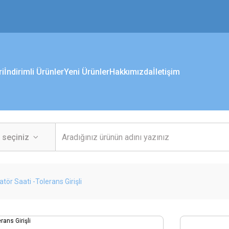
ri
İndirimli Ürünler
Yeni Ürünler
Hakkımızda
İletişim
atör Saati -Tolerans Girişli