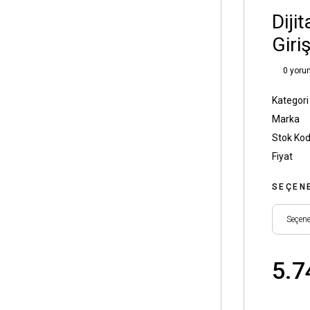
Diji
Giriş
0 yoru
Kategori
Marka
Stok Ko
Fiyat
SEÇEN
5.7