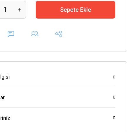
Sepete Ekle
lgisi
ar
riniz