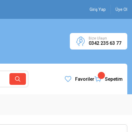
Giriş Yap
Üye Ol
Bize Ulaşın
0342 235 63 77
Favoriler
Sepetim