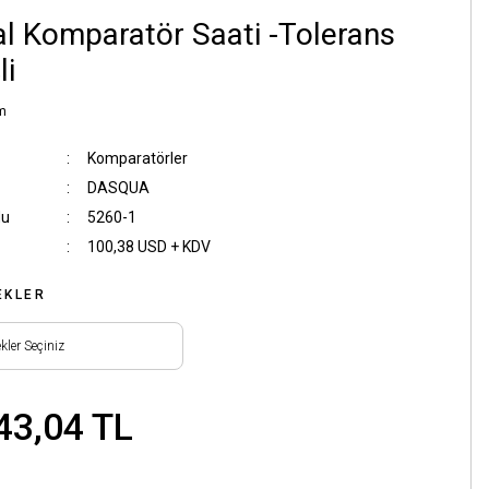
tal Komparatör Saati -Tolerans
li
m
Komparatörler
DASQUA
du
5260-1
100,38 USD + KDV
EKLER
43,04 TL