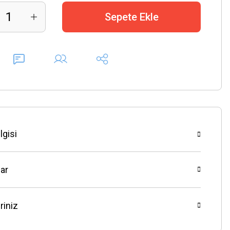
Sepete Ekle
lgisi
ar
riniz