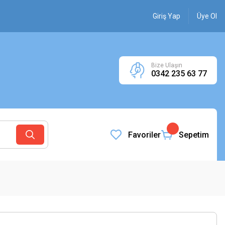
Giriş Yap
Üye Ol
Bize Ulaşın
0342 235 63 77
Favoriler
Sepetim