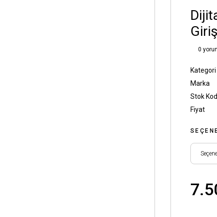
Diji
Giriş
0 yoru
Kategori
Marka
Stok Ko
Fiyat
SEÇEN
7.5