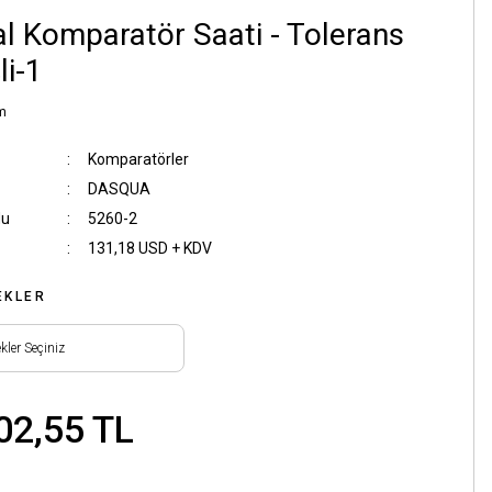
tal Komparatör Saati - Tolerans
li-1
m
Komparatörler
DASQUA
du
5260-2
131,18 USD + KDV
EKLER
02,55 TL