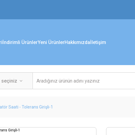
ri
İndirimli Ürünler
Yeni Ürünler
Hakkımızda
İletişim
tör Saati - Tolerans Girişli-1