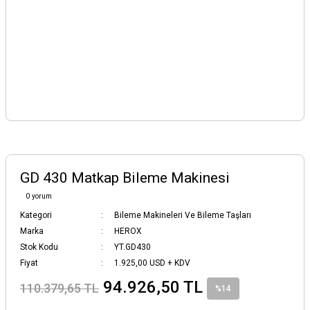
GD 430 Matkap Bileme Makinesi
0 yorum
Kategori
Bileme Makineleri Ve Bileme Taşları
Marka
HEROX
Stok Kodu
YT.GD430
Fiyat
1.925,00 USD + KDV
94.926,50 TL
110.379,65 TL
%14