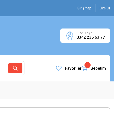
Giriş Yap
Üye Ol
Bize Ulaşın
0342 235 63 77
Favoriler
Sepetim