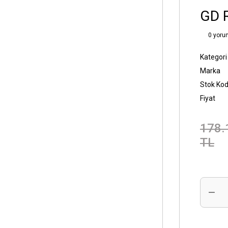
GD R
0 yoru
Kategori
Marka
Stok Ko
Fiyat
178.
TL