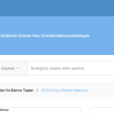
ri
İndirimli Ürünler
Yeni Ürünler
Hakkımızda
İletişim
eri Ve Bileme Taşları
GD R10 Küre Bileme Makinesi