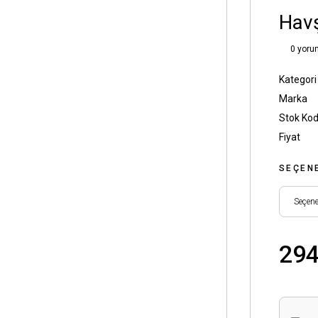
Hav
0 yoru
Kategori
Marka
Stok Ko
Fiyat
SEÇEN
294