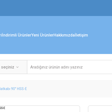
ri
İndirimli Ürünler
Yeni Ürünler
Hakkımızda
İletişim
atkabı 90° HSS-E