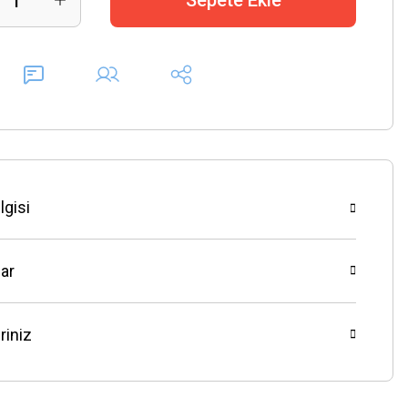
Sepete Ekle
lgisi
ar
riniz