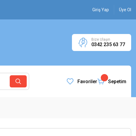
Giriş Yap
Üye Ol
Bize Ulaşın
0342 235 63 77
Favoriler
Sepetim