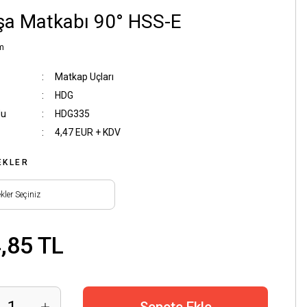
şa Matkabı 90° HSS-E
m
Matkap Uçları
HDG
du
HDG335
4,47 EUR + KDV
EKLER
,85 TL