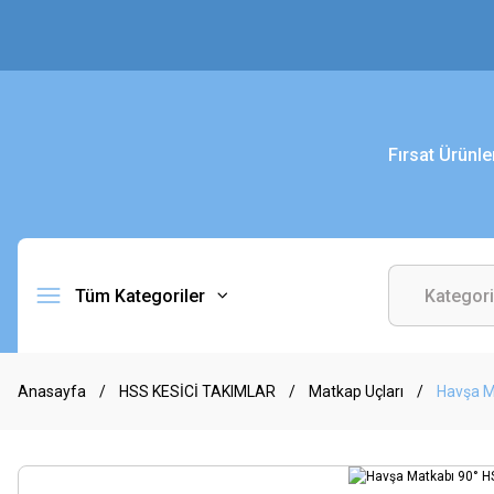
Fırsat Ürünle
Tüm Kategoriler
Anasayfa
HSS KESİCİ TAKIMLAR
Matkap Uçları
Havşa M