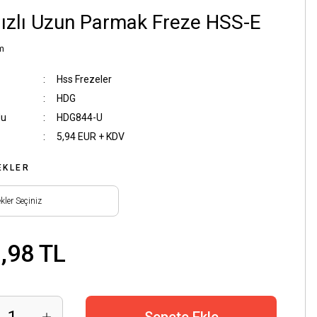
ızlı Uzun Parmak Freze HSS-E
m
Hss Frezeler
HDG
du
HDG844-U
5,94 EUR + KDV
EKLER
,98 TL