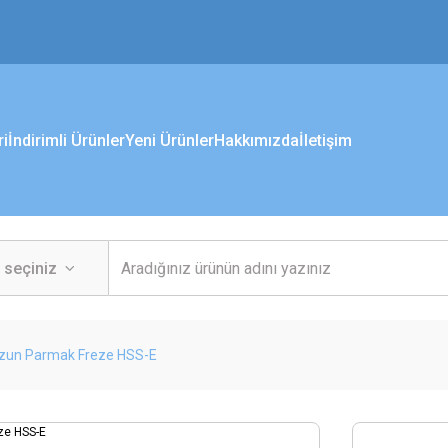
ri
İndirimli Ürünler
Yeni Ürünler
Hakkımızda
İletişim
 Uzun Parmak Freze HSS-E