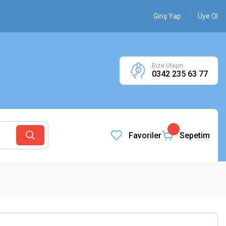
Giriş Yap
Üye Ol
Bize Ulaşın
0342 235 63 77
Favoriler
Sepetim