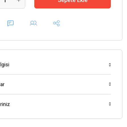
Sepete Ekle
lgisi
ar
riniz