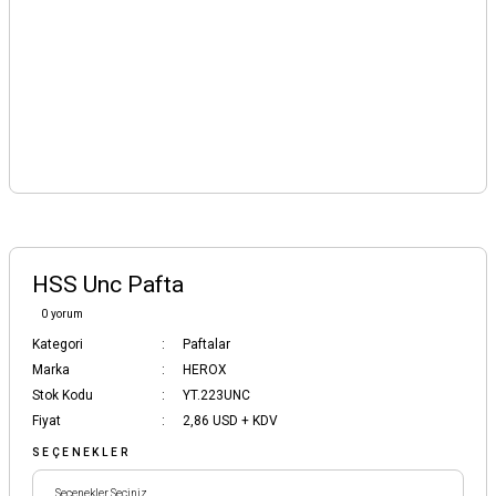
HSS Unc Pafta
0 yorum
Kategori
Paftalar
Marka
HEROX
Stok Kodu
YT.223UNC
Fiyat
2,86 USD + KDV
SEÇENEKLER