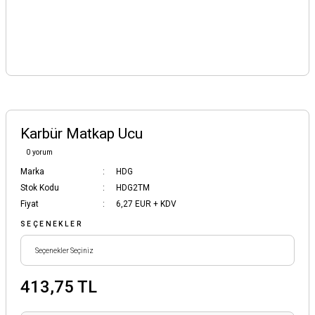
Karbür Matkap Ucu
0 yorum
Marka
HDG
Stok Kodu
HDG2TM
Fiyat
6,27 EUR + KDV
SEÇENEKLER
413,75 TL