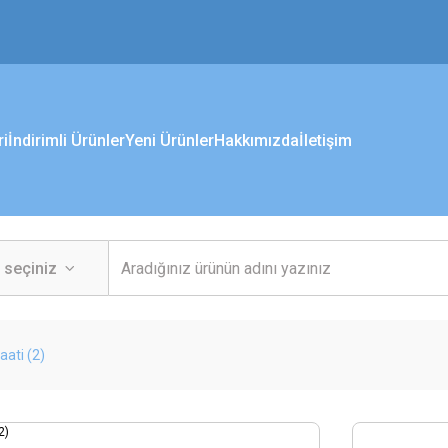
ri
İndirimli Ürünler
Yeni Ürünler
Hakkımızda
İletişim
ati (2)