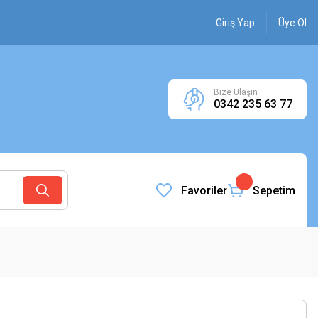
Giriş Yap
Üye Ol
Bize Ulaşın
0342 235 63 77
Favoriler
Sepetim