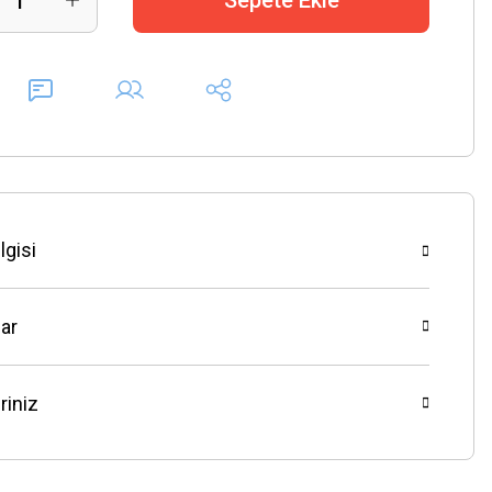
Sepete Ekle
lgisi
ar
riniz