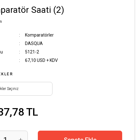
aratör Saati (2)
m
Komparatörler
DASQUA
du
5121-2
67,10 USD + KDV
EKLER
37,78 TL