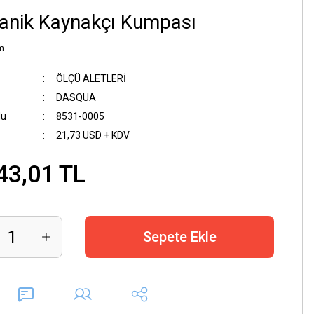
anik Kaynakçı Kumpası
m
ÖLÇÜ ALETLERİ
DASQUA
du
8531-0005
21,73 USD + KDV
43,01 TL
Sepete Ekle