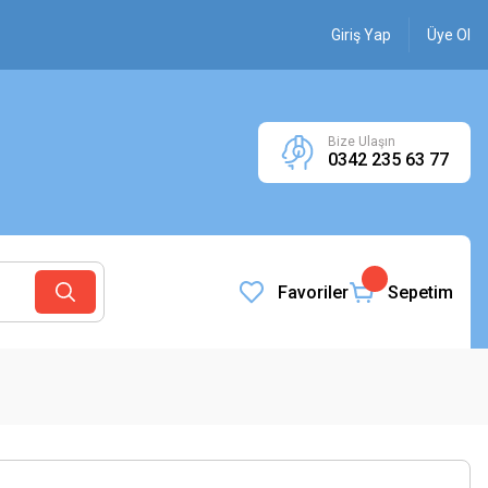
Giriş Yap
Üye Ol
Bize Ulaşın
0342 235 63 77
Favoriler
Sepetim