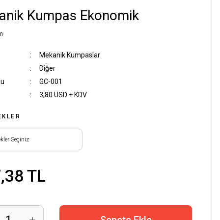
anik Kumpas Ekonomik
m
Mekanik Kumpaslar
Diğer
du
GC-001
3,80 USD + KDV
EKLER
,38 TL