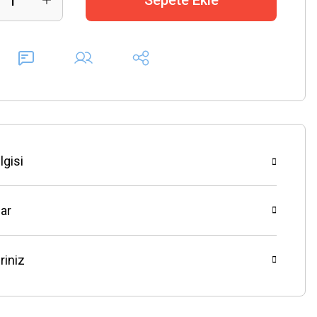
Sepete Ekle
lgisi
ar
riniz