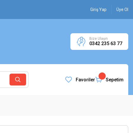
Giriş Yap
Üye Ol
Bize Ulaşın
0342 235 63 77
Favoriler
Sepetim