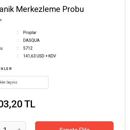
anik Merkezleme Probu
m
Proplar
DASQUA
du
5712
141,63 USD + KDV
EKLER
03,20 TL