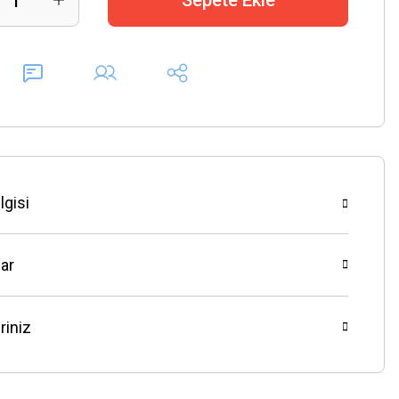
Sepete Ekle
lgisi
ar
riniz