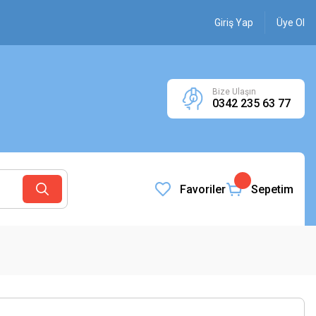
Giriş Yap
Üye Ol
Bize Ulaşın
0342 235 63 77
Favoriler
Sepetim