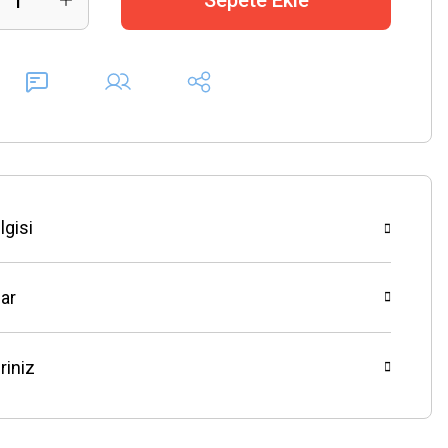
Sepete Ekle
lgisi
ar
riniz