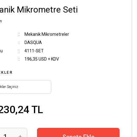
nik Mikrometre Seti
m
Mekanik Mikrometreler
DASQUA
du
4111-SET
196,35 USD + KDV
EKLER
230,24 TL