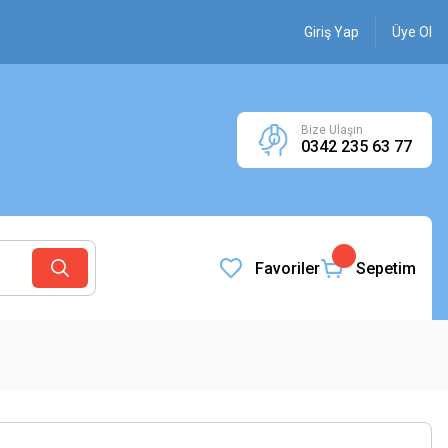
Giriş Yap
Üye Ol
Bize Ulaşın
0342 235 63 77
Favoriler
Sepetim