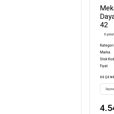
Meka
Daya
42
0 yoru
Kategori
Marka
Stok Ko
Fiyat
SEÇEN
4.5