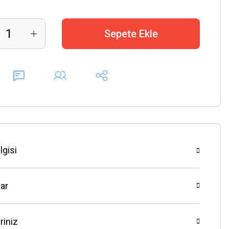
Sepete Ekle
lgisi
ar
riniz