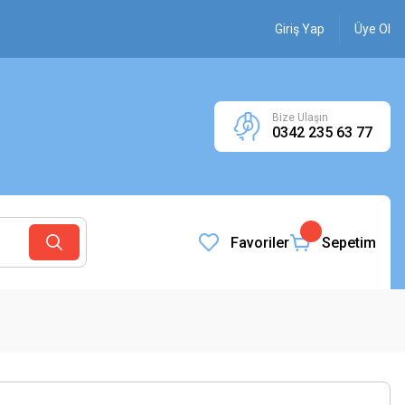
Giriş Yap
Üye Ol
Bize Ulaşın
0342 235 63 77
Favoriler
Sepetim