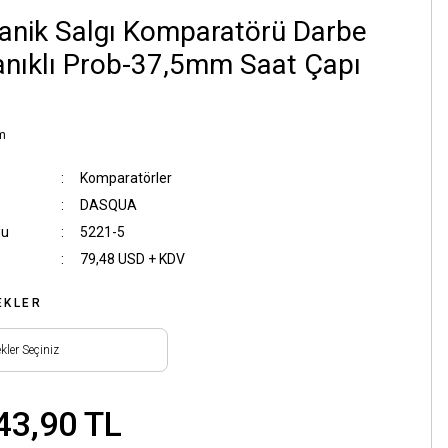
nik Salgı Komparatörü Darbe
nıklı Prob-37,5mm Saat Çapı
m
Komparatörler
DASQUA
du
5221-5
79,48 USD + KDV
EKLER
43,90 TL