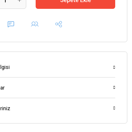
Sepete Ekle
lgisi
ar
riniz