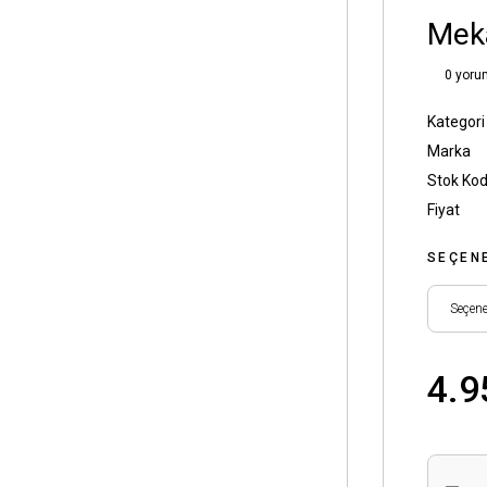
Meka
0 yoru
Kategori
Marka
Stok Ko
Fiyat
SEÇEN
4.9