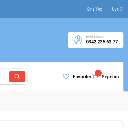
Giriş Yap
Üye Ol
Bize Ulaşın
0342 235 63 77
Favoriler
Sepetim