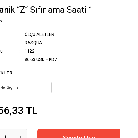
nik “Z” Sıfırlama Saati 1
m
ÖLÇÜ ALETLERİ
DASQUA
du
1122
86,63 USD + KDV
EKLER
56,33 TL