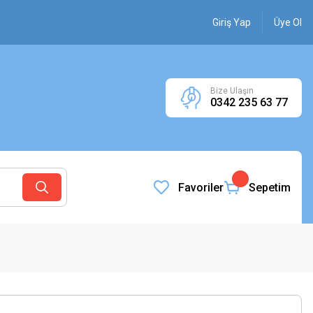
Giriş Yap
Üye Ol
Bize Ulaşın
0342 235 63 77
Favoriler
Sepetim