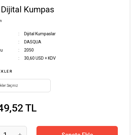
 Dijital Kumpas
m
Dijital Kumpaslar
DASQUA
du
2050
30,60 USD + KDV
EKLER
49,52 TL