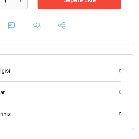
Sepete Ekle
lgisi
ar
riniz