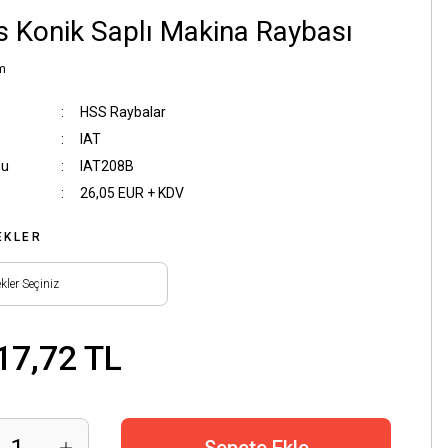
 Konik Saplı Makina Raybası
m
HSS Raybalar
IAT
du
IAT208B
26,05 EUR + KDV
EKLER
17,72 TL