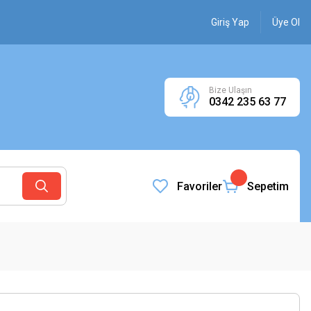
Giriş Yap
Üye Ol
Bize Ulaşın
0342 235 63 77
Favoriler
Sepetim