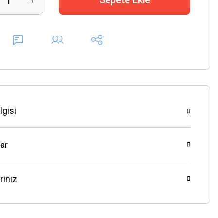
Sepete Ekle
lgisi
ar
riniz