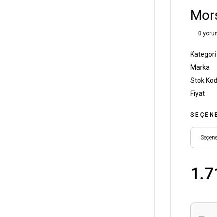
Mors
0 yoru
Kategori
Marka
Stok Ko
Fiyat
SEÇEN
1.7