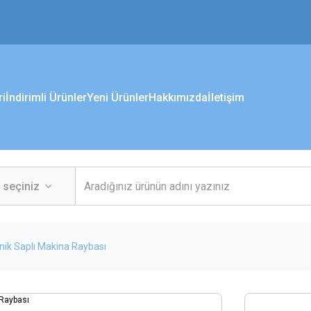
ri
İndirimli Ürünler
Yeni Ürünler
Hakkımızda
İletişim
nik Saplı Makina Raybası