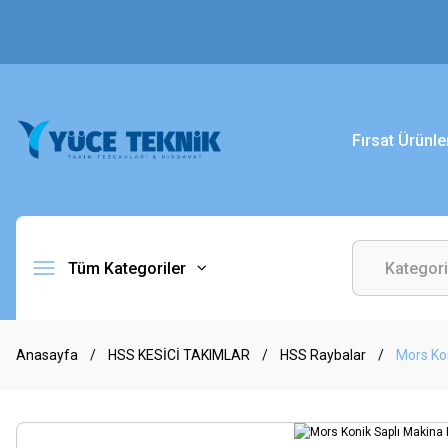
Fırsat Ürünle
Tüm Kategoriler
Anasayfa
HSS KESİCİ TAKIMLAR
HSS Raybalar
Mors Ko