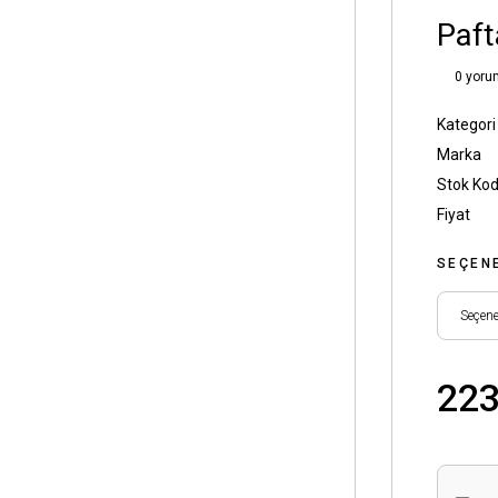
Paft
0 yoru
Kategori
Marka
Stok Ko
Fiyat
SEÇEN
223