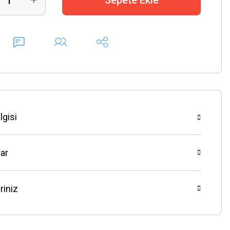
Sepete Ekle
lgisi
ar
riniz