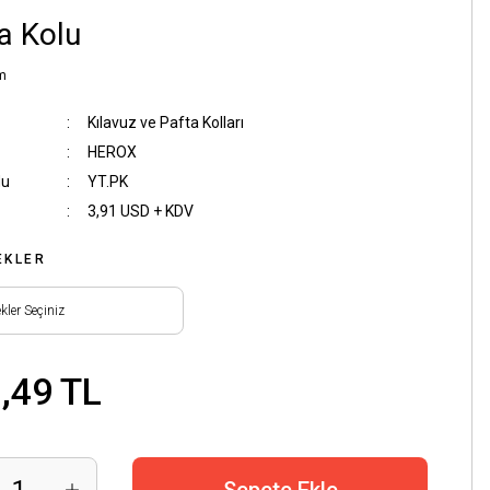
a Kolu
m
Kılavuz ve Pafta Kolları
HEROX
du
YT.PK
3,91 USD + KDV
EKLER
,49 TL