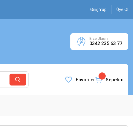
Giriş Yap
Üye Ol
Bize Ulaşın
0342 235 63 77
Favoriler
Sepetim