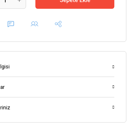
Sepete Ekle
lgisi
ar
riniz