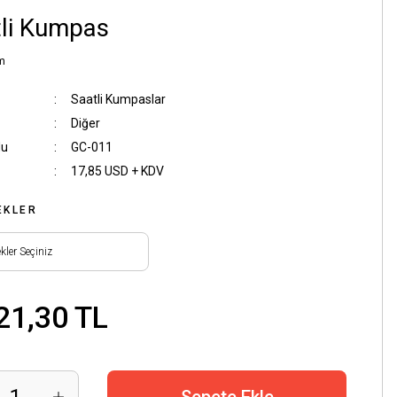
li Kumpas
m
Saatli Kumpaslar
Diğer
du
GC-011
17,85 USD + KDV
EKLER
21,30 TL