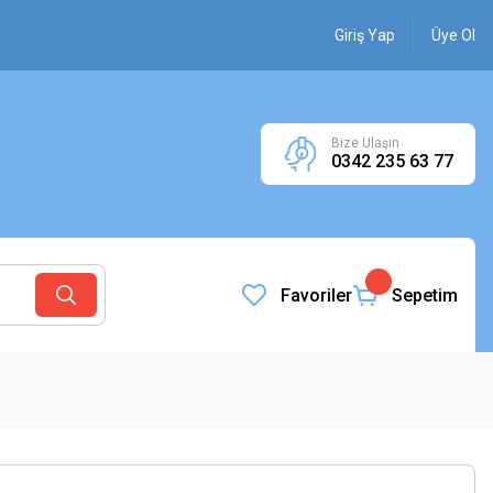
Giriş Yap
Üye Ol
Bize Ulaşın
0342 235 63 77
Favoriler
Sepetim