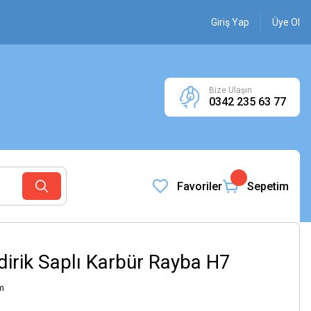
Giriş Yap
Üye Ol
Bize Ulaşın
0342 235 63 77
Favoriler
Sepetim
ndirik Saplı Karbür Rayba H7
m