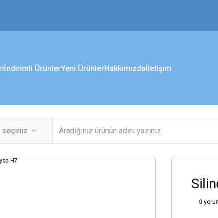
ri
İndirimli Ürünler
Yeni Ürünler
Hakkımızda
İletişim
Sili
0 yoru