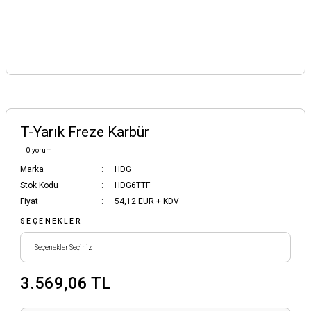
T-Yarık Freze Karbür
0 yorum
Marka
HDG
Stok Kodu
HDG6TTF
Fiyat
54,12 EUR + KDV
SEÇENEKLER
3.569,06 TL