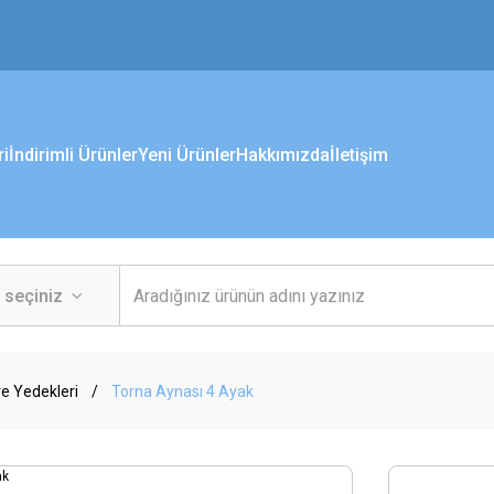
ri
İndirimli Ürünler
Yeni Ürünler
Hakkımızda
İletişim
e Yedekleri
Torna Aynası 4 Ayak