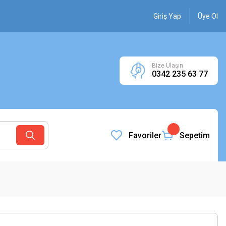
Giriş Yap
Üye Ol
Bize Ulaşın
0342 235 63 77
Favoriler
Sepetim