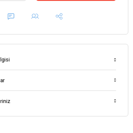
lgisi
ar
riniz