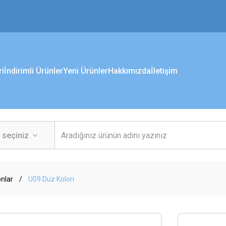
ri
İndirimli Ürünler
Yeni Ürünler
Hakkımızda
İletişim
onlar
U09 Düz Kolon