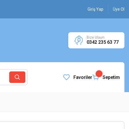
Giriş Yap
Üye Ol
Bize Ulaşın
0342 235 63 77
Favoriler
Sepetim