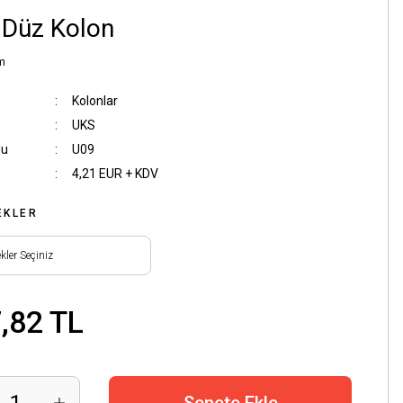
 Düz Kolon
m
Kolonlar
UKS
du
U09
4,21 EUR + KDV
EKLER
,82 TL