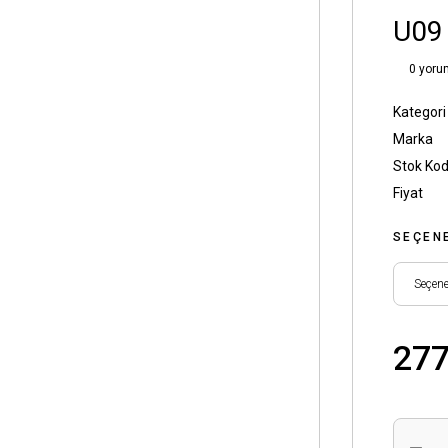
U09
0 yoru
Kategori
Marka
Stok Ko
Fiyat
SEÇEN
277