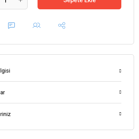
Sepete Ekle
lgisi
ar
riniz