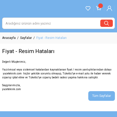
Anasayfa
Sayfalar
Fiyat - Resim Hataları
Fiyat - Resim Hataları
Değerli Müşterimiz,
Yazılımsal veya sistemsel hatalardan kaynaklanan fiyat / resim yanlışlıklarından dolayı
yuceteknik.com hiçbir şekilde sorumlu olmayıp, Tüketici'ye e-mail yolu ile haber vererek
siparişi iptal etme ve Tüketici'ye sipariş bedeli iadesi yapma hakkına sahiptir.
Saygılarımızla,
yuceteknik.com
Tüm Sayfalar