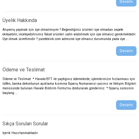
Devamı
Üyelik Hakkında
Alışveriş yapmak için üye olmalımıyım ? Beğendiğiniz ürünleri üye olmadan sepete
ekleyebilir, inceleyebilirsiniz fakat ürünleri satın alabilimek için üye olmanız gerekmektedir.
Üye olmak ücretlimidir ? yuceteknik.com adresine üye olmanız durumunda yada üye ...
Devamı
Ödeme ve Teslimat
Ödeme ve Teslimat * Havale/EFT ile yaptığınız ödemelerde, işlemlerinizin hızlanması için
lütfen, banka dekontunun açıklama kısmına Sipariş Numaranızı yazınız ve İletişim Bilgileri
menüsünde bulunan Havale Bildirim Formu'nu doldurarak gönderiniz. * Sipariş süresinin
başlang ...
Devamı
Sıkça Sorulan Sorular
İçerik Hazırlanmaktadır.