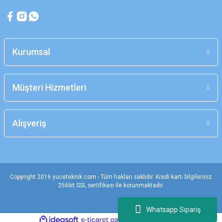
Kurumsal
Müşteri Hizmetleri
Alışveriş
Copyright 2016 yuceteknik.com - Tüm hakları saklıdır. Kredi kartı bilgileriniz
256bit SSL sertifikası ile korunmaktadır.
Whatsapp Sipariş
ideasoft
ile
e-