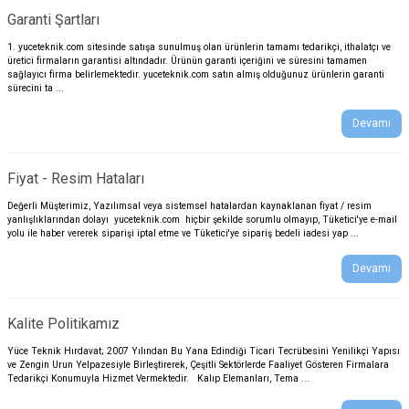
Garanti Şartları
1. yuceteknik.com sitesinde satışa sunulmuş olan ürünlerin tamamı tedarikçi, ithalatçı ve
üretici firmaların garantisi altındadır. Ürünün garanti içeriğini ve süresini tamamen
sağlayıcı firma belirlemektedir. yuceteknik.com satın almış olduğunuz ürünlerin garanti
sürecini ta ...
Devamı
Fiyat - Resim Hataları
Değerli Müşterimiz, Yazılımsal veya sistemsel hatalardan kaynaklanan fiyat / resim
yanlışlıklarından dolayı yuceteknik.com hiçbir şekilde sorumlu olmayıp, Tüketici'ye e-mail
yolu ile haber vererek siparişi iptal etme ve Tüketici'ye sipariş bedeli iadesi yap ...
Devamı
Kalite Politikamız
Yüce Teknik Hırdavat; 2007 Yılından Bu Yana Edindiği Ticari Tecrübesini Yenilikçi Yapısı
ve Zengin Urun Yelpazesiyle Birleştirerek, Çeşitli Sektörlerde Faaliyet Gösteren Firmalara
Tedarikçi Konumuyla Hizmet Vermektedir. Kalıp Elemanları, Tema ...