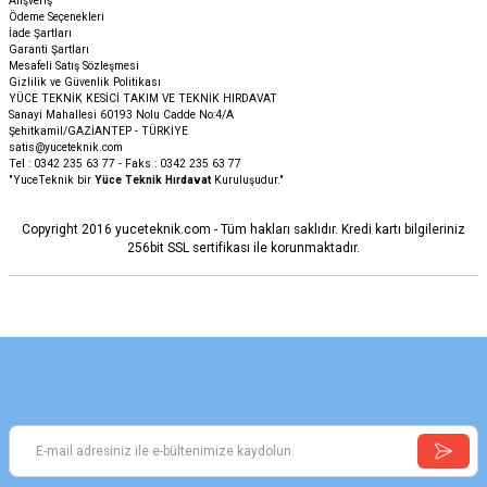
Alışveriş
Ödeme Seçenekleri
İade Şartları
Garanti Şartları
Mesafeli Satış Sözleşmesi
Gizlilik ve Güvenlik Politikası
YÜCE TEKNİK KESİCİ TAKIM VE TEKNİK HIRDAVAT
Sanayi Mahallesi 60193 Nolu Cadde No:4/A
Şehitkamil/GAZİANTEP - TÜRKİYE
satis@yuceteknik.com
Tel : 0342 235 63 77 - Faks : 0342 235 63 77
"YuceTeknik bir
Yüce Teknik Hırdavat
Kuruluşudur."
Copyright 2016 yuceteknik.com - Tüm hakları saklıdır. Kredi kartı bilgileriniz
256bit SSL sertifikası ile korunmaktadır.