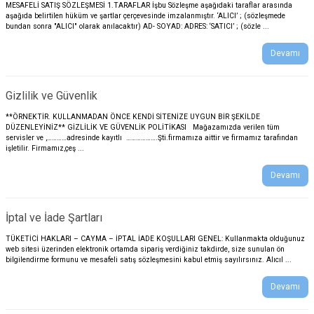
MESAFELİ SATIŞ SÖZLEŞMESİ 1.TARAFLAR İşbu Sözleşme aşağıdaki taraflar arasında
aşağıda belirtilen hüküm ve şartlar çerçevesinde imzalanmıştır. ‘ALICI’ ; (sözleşmede
bundan sonra "ALICI" olarak anılacaktır) AD- SOYAD: ADRES: ‘SATICI’ ; (sözle ...
Devamı
Gizlilik ve Güvenlik
**ÖRNEKTİR. KULLANMADAN ÖNCE KENDİ SİTENİZE UYGUN BİR ŞEKİLDE
DÜZENLEYİNİZ** GİZLİLİK VE GÜVENLİK POLİTİKASI Mağazamızda verilen tüm
servisler ve ,…………adresinde kayıtlı ……………….Şti.firmamıza aittir ve firmamız tarafından
işletilir. Firmamız,çeş ...
Devamı
İptal ve İade Şartları
TÜKETİCİ HAKLARI – CAYMA – İPTAL İADE KOŞULLARI GENEL: Kullanmakta olduğunuz
web sitesi üzerinden elektronik ortamda sipariş verdiğiniz takdirde, size sunulan ön
bilgilendirme formunu ve mesafeli satış sözleşmesini kabul etmiş sayılırsınız. Alıcıl ...
Devamı