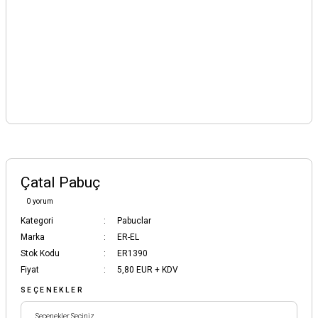
Çatal Pabuç
0 yorum
Kategori
Pabuclar
Marka
ER-EL
Stok Kodu
ER1390
Fiyat
5,80 EUR + KDV
SEÇENEKLER