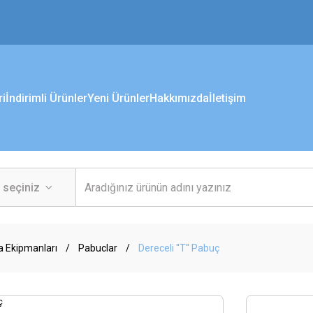
ri
İndirimli Ürünler
Yeni Ürünler
Hakkımızda
İletişim
a Ekipmanları
Pabuclar
Dereceli ''T'' Pabuç