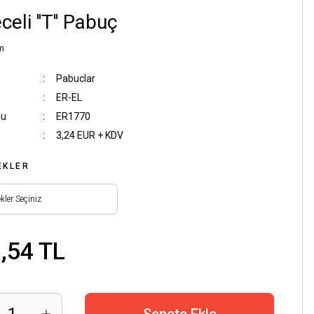
celi ''T'' Pabuç
m
Pabuclar
ER-EL
du
ER1770
3,24 EUR + KDV
EKLER
,54 TL