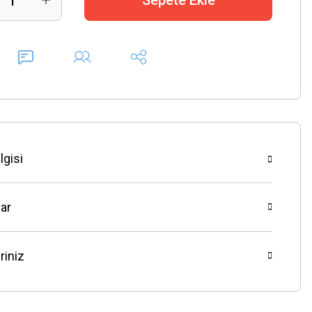
Sepete Ekle
lgisi
ar
riniz