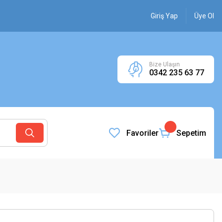
Giriş Yap
Üye Ol
Bize Ulaşın
0342 235 63 77
Favoriler
Sepetim