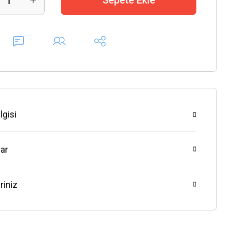
Sepete Ekle
lgisi
ar
riniz