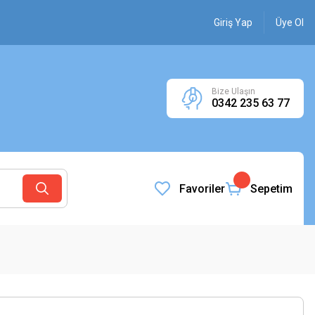
Giriş Yap
Üye Ol
Bize Ulaşın
0342 235 63 77
Favoriler
Sepetim