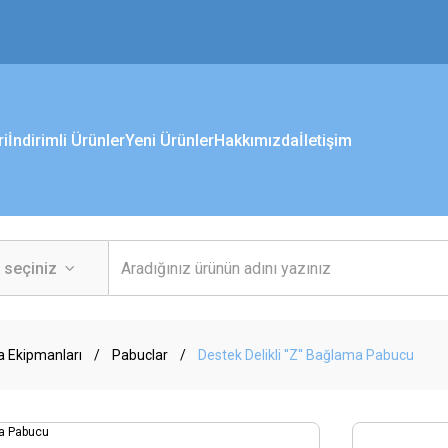
ri
İndirimli Ürünler
Yeni Ürünler
Hakkımızda
İletişim
a Ekipmanları
Pabuclar
Destek Delikli ''Z'' Bağlama Pabucu