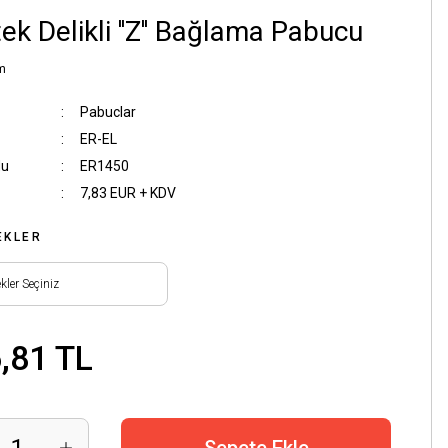
ek Delikli ''Z'' Bağlama Pabucu
m
Pabuclar
ER-EL
du
ER1450
7,83 EUR + KDV
EKLER
,81 TL