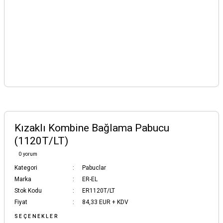
Kızaklı Kombine Bağlama Pabucu
(1120T/LT)
0 yorum
Kategori
Pabuclar
Marka
ER-EL
Stok Kodu
ER1120T/LT
Fiyat
84,33 EUR + KDV
SEÇENEKLER