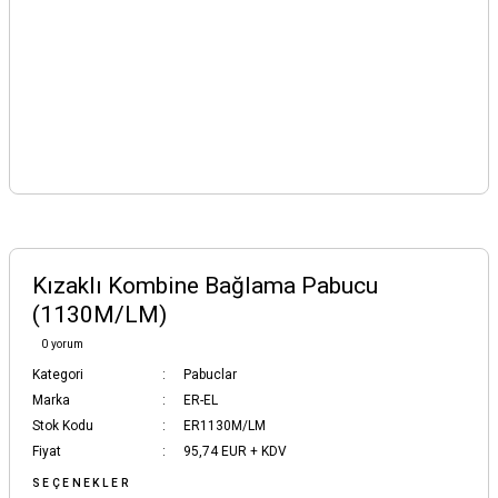
Kızaklı Kombine Bağlama Pabucu
(1130M/LM)
0 yorum
Kategori
Pabuclar
Marka
ER-EL
Stok Kodu
ER1130M/LM
Fiyat
95,74 EUR + KDV
SEÇENEKLER