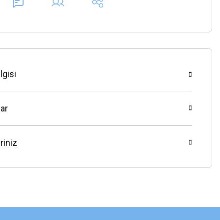
lgisi
ar
riniz