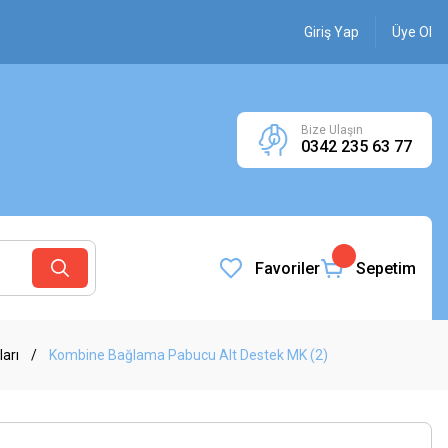
Giriş Yap
Üye Ol
Bize Ulaşın
0342 235 63 77
Favoriler
Sepetim
arı
Kombine Bağlama Pabucu Alt Destek MK (2)