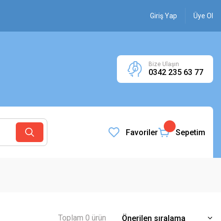
Giriş Yap
Üye Ol
Bize Ulaşın
0342 235 63 77
Favoriler
Sepetim
Toplam 0 ürün