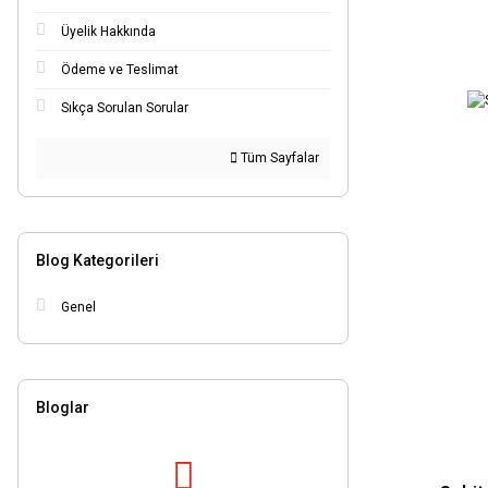
M5 10x5.3 (1)
Üyelik Hakkında
M5-M12 için Yedek Pens 2'li Set (1)
Ödeme ve Teslimat
M6 11x6.4 (1)
Sıkça Sorulan Sorular
M8 15x8.4 (1)
M8-M20 (1)
Tüm Sayfalar
M8-M20 için Yedek Pens 2'li Set (1)
NO.20 (M5-M12) (1)
Blog Kategorileri
Genel
Bloglar