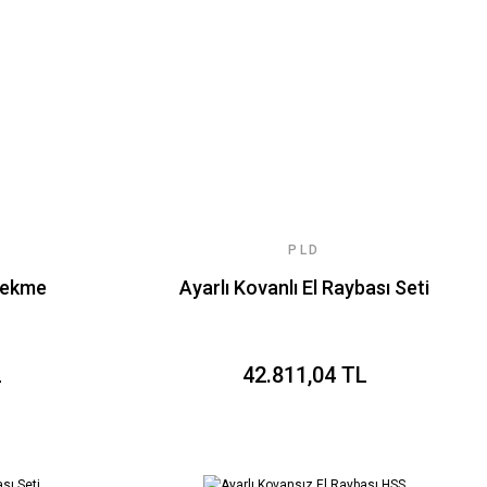
PLD
Çekme
Ayarlı Kovanlı El Raybası Seti
L
42.811,04 TL