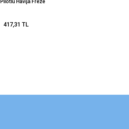
 Pilotlu Havşa Freze
417,31 TL