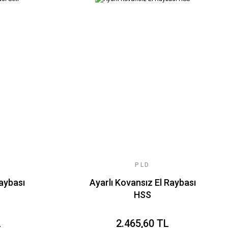
PLD
Raybası
Ayarlı Kovansız El Raybası
HSS
L
2.465,60 TL