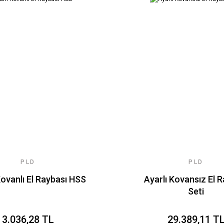
PLD
PLD
Kovanlı El Raybası HSS
Ayarlı Kovansız El 
Seti
3.036,28 TL
29.389,11 T