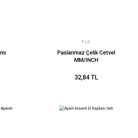
PLD
emi
Paslanmaz Çelik Cetvel
MM/INCH
32,84 TL