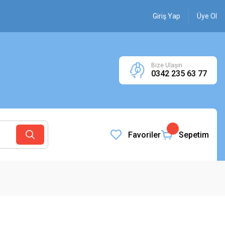
Giriş Yap
Üye Ol
Bize Ulaşın
0342 235 63 77
Favoriler
Sepetim