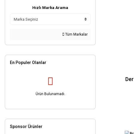
46.00-56.00mm (2)
Hızlı Marka Arama
7.00-8.00mm (2)
8.00-8.70mm (2)
8.70-9.50mm (2)
Tüm Markalar
9.50-10.25mm (2)
1000x20mm (1)
1500x30x6mm (1)
En Populer Olanlar
1500x38mm (1)
150x15mm (1)
Der
160 MM (1)
Ürün Bulunamadı.
2000x38mm (1)
2000x40x8mm (1)
200x20mm (1)
2500x40x8mm (1)
Sponsor Ürünler
3000x40x8mm (1)